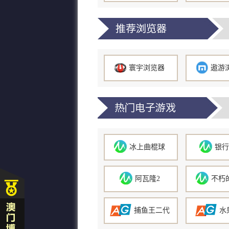
寰宇浏览器
遨游
冰上曲棍球
银行
阿瓦隆2
不朽
捕鱼王二代
水