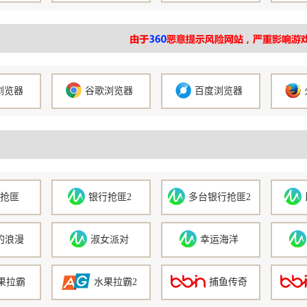
浏览器
谷歌浏览器
百度浏览器
抢匪
银行抢匪2
多台银行抢匪2
的浪漫
淑女派对
幸运海洋
果拉霸
水果拉霸2
捕鱼传奇