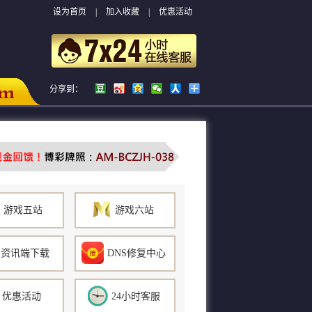
设为首页
|
加入收藏
|
优惠活动
分享到：
游戏五站
游戏六站
资讯端下载
DNS修复中心
优惠活动
24小时客服